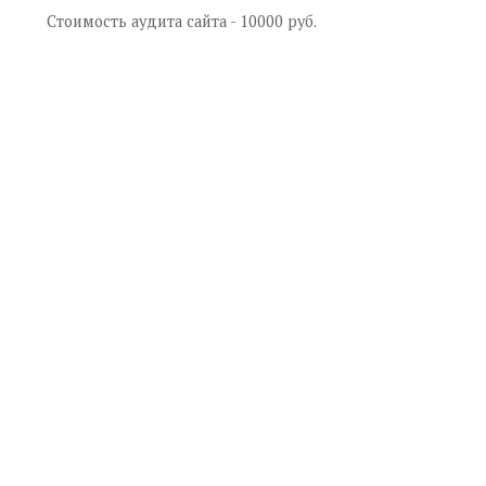
Стоимость аудита сайта - 10000 руб.
+7
(499)
348 84 90
Телефон:
E-mail:
adm@wm.ru